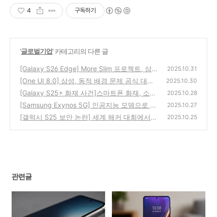
4
구독하기
'
글로벌기업
' 카테고리의 다른 글
[Galaxy S26 Edge] More Slim 프로젝트, 삼성
2025.10.31
의 초박형 전략 복귀 신호인가?
[One UI 8.0] 삼성, 동적 배경 문제 공식 대
(1)
2025.10.30
응…업데이트는 언제?
[Galaxy S25+ 화재 사건]스마트폰 화재, 소비
(3)
2025.10.28
자 보호와 보험은 어디까지 커버할까?
[Samsung Exynos 5G] 인공지능 모뎀으로 위
(1)
2025.10.27
성 통신의 문을 열다
[갤럭시 S25 보안 논란] 세계 해커 대회에서
(3)
2025.10.25
드러난 ‘제로데이’ 5건, 삼성의 대응은?
(4)
관련글