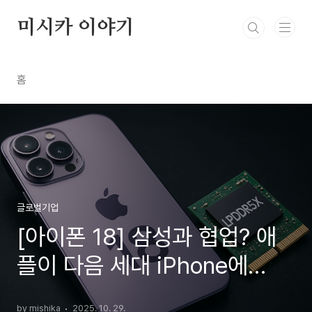
본문 바로가기
미시카 이야기
홈
글로벌기업
[아이폰 18] 삼성과 협업? 애
플이 다음 세대 iPhone에
‘RAM 12GB’ 전략을 추진하는
by mishika
2025. 10. 29.