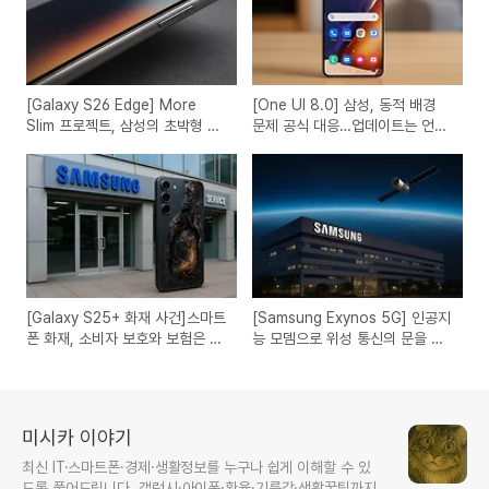
[Galaxy S26 Edge] More
[One UI 8.0] 삼성, 동적 배경
Slim 프로젝트, 삼성의 초박형 전
문제 공식 대응…업데이트는 언
략 복귀 신호인가?
제?
[Galaxy S25+ 화재 사건]스마트
[Samsung Exynos 5G] 인공지
폰 화재, 소비자 보호와 보험은 어
능 모뎀으로 위성 통신의 문을 열
디까지 커버할까?
다
미시카 이야기
최신 IT·스마트폰·경제·생활정보를 누구나 쉽게 이해할 수 있
도록 풀어드립니다. 갤럭시·아이폰·환율·기름값·생활꿀팁까지