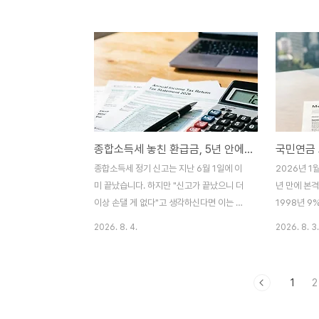
분석까지 나왔습니다. 여기에 아이폰 디스플
면서, 이런 
레이의 오랜 핵심 공급사도 삼성입니다. "삼
이 있습니다.
성 없으면 애플이 아이폰을 제대로 못 판
요?" 다행히
다"는 말이 과장처럼 들릴 수 있지만, 실제 공
니다. 전근이
급망 숫자를 들여다보면 완전히 근거 없는 이
사정으로 집
야기는 아닙니다. 메모리와 디스플레이, 이
주 기간으로
두 가지 축을 중심으로 삼성이 애플에 얼마나
다. 정확히 
깊숙이 들어가 있는지 정리해보겠습니다.3줄
이 붙는지 
종합소득세 놓친 환급금, 5년 안에 못 찾으면 소멸
요약1. 업계 분석에 따르면 삼성은 아이폰용
·전근·질병 
저전력 메모리(LPDDR)의 60~70%를 공
이한 사유로 
종합소득세 정기 신고는 지난 6월 1일에 이
2026년 1
급하고 있으며, 애플은 최근 가격이 100%
을 비운 기
미 끝났습니다. 하지만 "신고가 끝났으니 더
년 만에 본
오른 조건까지 수..
인정..
이상 손댈 게 없다"고 생각하신다면 이는 오
1998년 9
해입니다. 5월 신고 당시 급하게 처리하느라
았던 이 숫자
2026. 8. 4.
2026. 8. 3.
놓친 의료비·교육비·기부금 공제가 있다면,
년에는 마침
지금도 '경정청구'라는 제도로 더 낸 세금을
나중에 은퇴
돌려받을 수 있습니다. 실제로 사업자 3명 중
43%로 크게
1
2
1명이 이 경정청구 대상자였고, 평균 환급액
다"는 말은 
은 616만 원에 달했습니다. 문제는 이 권리
에서 얼마가