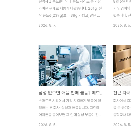
갤럭시 Z 폴드8이 역대 폴드 시리즈 중 가장
8월 6일 이
가벼운 무게로 새롭게 나왔습니다. 201g, 전
기 영업이익 
작 폴드6(239g)보다 38g 가볍고, 같은 세
했습니다. 전
대인 폴드8 울트라(215g)보다도 14g 더 가
입니다. 놀라
2026. 8. 7.
2026. 8. 6.
볍습니다. 그런데 이 가벼움은 단순히 소재를
예상했던 전
깎아서 얻은 결과가 아닙니다. 삼성이 화면
다. 금융정
비율 자체를 통째로 바꾸면서 생긴 변화입니
전 컨센서스는
다. 접었을 때는 세로로 짧고 가로로 넓은 완
었는데, 실제
전히 새로운 형태, 이른바 '와이드 폴드'로 불
웃돌았습니다
렸던 디자인이 실제로 어떤 원리로 가벼움과
만 이렇게 
콘텐츠 몰입감을 동시에 만들어냈는지 하나
다. 무엇이
씩 정리해보겠습니다.3줄 요약1. 갤럭시 Z 폴
게 끌어올렸
드8은 201g으로 역대 갤럭시 Z 폴드 시리즈
1. 카카오는
삼성 없으면 애플 판매 불능? 메모리·디스플레이 의존도
중 가장 가벼우며, 이는 화면 비율을 4:3으로
2,770억 
완전히 바꾼 새로운 폼팩터 덕분입니다.2. 커
증가했으며, 
스마트폰 시장에서 가장 치열하게 맞붙어 경
회사에서 갑
버 스크린은 5.5인치(10:16..
원)를 크게
쟁하는 두 회사, 삼성과 애플입니다. 그런데
을 못 옮기는
다.2. 적자를 
아이폰을 뜯어보면 그 안에 삼성 부품이 잔뜩
등학교나 대
들어 있습니다. 최근 업계에서는 아이폰용 메
을 비워야 하
2026. 8. 5.
2026. 8. 5.
모리의 60~70%를 삼성이 공급하고 있다는
세제개편안이 