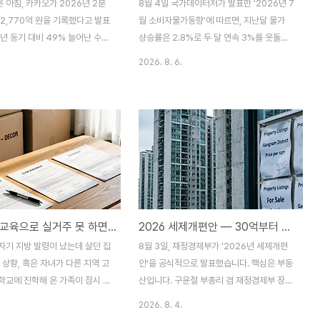
른 아침, 카카오가 2026년 2분
8월 4일 국가데이터처가 발표한 '2026년 7
2,770억 원을 기록했다고 발표
월 소비자물가동향'에 따르면, 지난달 물가
년 동기 대비 49% 늘어난 수치
상승률은 2.8%로 두 달 연속 3%를 웃돌던
운 점은 이 숫자가 시장이 미리
흐름에서 벗어나 3개월 만에 2%대로 내려왔
2026. 8. 6.
망치보다 한참 높다는 사실입니
습니다. 뉴스만 보면 물가가 진정된 것처럼
보업체 에프앤가이드가 집계한 사
느껴지지만, 정작 장을 보거나 외식을 할 때
 영업이익 2,263억 원 수준이
느끼는 체감 물가는 여전히 팍팍하다는 분들
 결과는 그보다 500억 원 넘게
이 많습니다. 이 괴리에는 이유가 있습니다.
. 매출 성장은 크지 않은데 이익
통계를 자세히 뜯어보면, 헤드라인 숫자는 내
크게 늘어난 데는 이유가 있습니
려갔지만 정작 소비자가 자주 마주치는 항목
 카카오의 수익성을 이만큼이나 크
들은 오히려 계속 오르고 있었습니다. 정확히
는지 정리해보겠습니다.3줄 요약
무엇이 내려가고 무엇이 계속 오르고 있는지
 2026년 2분기 영업이익
정리해보겠습니다.3줄 요약1. 7월 소비자물
전근·자녀교육으로 실거주 못 하면 세금 더 낼까
2026 세제개편안 — 30억부터 종부세, 비거주는 4배
원을 기록해 전년 동기 대비 49%
가는 전년 동월 대비 2.8% 올라 6월(3.2%)
이는 시장 컨센서스(2,263억
보다 둔화됐는데, 이는 국제유가 안정과 정부
자기 지방 발령이 났는데 살던 집
8월 3일, 재정경제부가 '2026년 세제개편
 웃도는 실적 서프라이즈였습니
의 석유 최고가격제 효과가 컸습니다.2. 반면
 상황, 혹은 자녀가 다른 지역 고
안'을 공식적으로 발표했습니다. 핵심은 부동
내..
식료품..
학교에 진학해 온 가족이 잠시 집
산입니다. 구윤철 부총리 겸 재정경제부 장관
는 상황. 이번에 발표된 2026년
은 "집은 '사는 것'이 아니라 '사는 곳'이라는
2026. 8. 4.
'거주 중심 과세'로 방향을 틀
원칙에 따라 거주 중심의 주택시장이 정착되