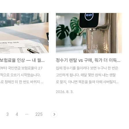
분들이 가장 먼저 떠올리는 질문
도록 부동산 세제를 합리적으로 개편하겠
 "그럼 저는 세금을 더 내야 하나
다"고 밝혔습니다. 실거주 1주택자는 최대한
 정부도 이 문제를 미리 고려했습
보호하되, 시가 30억 원이 넘는 고가주택과
나 자녀 교육처럼 어쩔 수 없는
비거주·다주택자에게는 종합부동산세와 양도
을 비운 기간은 최대 3년까지 거
소득세 부담을 큰 폭으로 늘리는 것이 골자입
 인정해주는 특례를 마련했습니
니다. 특히 비거주 주택은 내년 종부세가 4배
어떤 경우에 인정되고, 어떤 조건
까지 뛰는 사례도 나옵니다. 정확히 무엇이
정리해보겠습니다.3줄 요약1. 취학
바뀌는지 하나씩 정리해보겠습니다.3줄 요약
국민연금 보험료율 인상 — 내 월급 얼마나 더 뗄까
정수기 렌탈 vs 구매, 뭐가 더 이득일까
치료·해외체류·부모 봉양 등 부득
1. 거주 1주택자는 시가 20억 원 미만이면 종
다른 시·군으로 이사한 경우, 집
부세를 아예 안 내고, 30억 원 이상부터 세율
월부터 국민연금 보험료율이 27
집에 정수기를 들이려다 보면 누구나 한 번은
간을 최대 3년까지 거주 기간으로
이 오르며, 40억 원 이상은 중과됩니다.2. 비
격적으로 오르기 시작했습니다.
고민하게 됩니다. 매달 몇만 원씩 내는 렌탈
거주 1주..
%로 정해진 뒤 한 번도 바뀌지 않
로 할지, 아니면 목돈을 들여 아예 사버릴지
가 이제 매년 조금씩 올라 2033
말입니다. 결론부터 말하면 정답은 하나로 정
2026. 8. 3.
내 13%까지 인상됩니다. 동시에
해져 있지 않습니다. 단순히 5년 총비용만 비
 후 받는 돈인 소득대체율도 함께
교하면 대체로 구매가 조금 더 저렴하지만,
 올랐습니다. "더 내고 더 받는
사은품과 제휴카드 할인까지 더하면 계산이
3
4
···
225
여러 번 들었는데, 정확히 내 월급
완전히 뒤바뀌는 경우도 흔합니다. 렌탈과 구
 더 빠져나가고 나중에 얼마를 더
매의 실제 비용 구조, 그리고 어떤 상황에 어